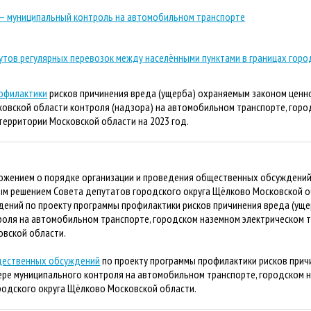
— муниципальный контроль на автомобильном транспорте
утов регулярных перевозок между населёнными пунктами в границах горо
офилактики
рисков причинения вреда (ущерба) охраняемым законом ценн
овской области контроля (надзора) на автомобильном транспорте, горо
территории Московской области на 2023 год.
ложением о порядке организации и проведения общественных обсуждений
м решением Совета депутатов городского округа Щёлково Московской об
ений по проекту программы профилактики рисков причинения вреда (ущер
оля на автомобильном транспорте, городском наземном электрическом т
овской области.
щественных обсуждений
по проекту программы профилактики рисков прич
фере муниципального контроля на автомобильном транспорте, городском 
ородского округа Щёлково Московской области.