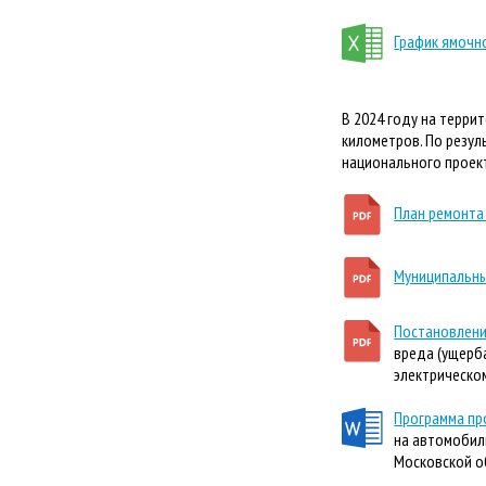
График ямочн
В 2024 году на терри
километров. По резу
национального проек
План ремонта
Муниципальны
Постановлени
вреда (ущерб
электрическо
Программа пр
на автомобил
Московской об