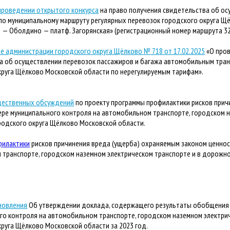
проведении открытого конкурса
на право получения свидетельства об о
по муниципальному маршруту регулярных перевозок городского округа Щ
 — Оболдино — платф. Загорянская» (регистрационный номер маршрута 32
е администрации городского округа Щёлково № 718 от 17.02.2025
«О пров
а об осуществлении перевозок пассажиров и багажа автомобильным тран
круга Щёлково Московской области по нерегулируемым тарифам».
щественных обсуждений
по проекту программы профилактики рисков прич
фере муниципального контроля на автомобильном транспорте, городском 
ородского округа Щёлково Московской области.
филактики
рисков причинения вреда (ущерба) охраняемым законом ценност
транспорте, городском наземном электрическом транспорте и в дорожн
новления
Об утверждении доклада, содержащего результаты обобщения 
го контроля на автомобильном транспорте, городском наземном электри
круга Щёлково Московской области за 2023 год.