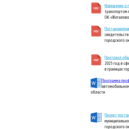
Извещение о 
транспортом 
ОК «Жегалово
Постановлени
свидетельств
городского о
Протокол об
2025 год в с
в границах г
Программа про
автомобильном 
области
Проект поста
муниципально
городского о