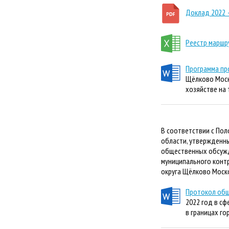
Доклад 2022 
Реестр маршр
Программа пр
Щёлково Моск
хозяйстве на 
В соответствии с По
области, утвержденны
общественных обсужд
муниципального контр
округа Щёлково Моск
Протокол об
2022 год в с
в границах г