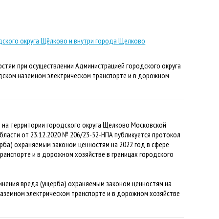
дского округа Щёлково и внутри города Щелково
остям при осуществлении Администрацией городского округа
дском наземном электрическом транспорте и в дорожном
 на территории городского округа Щелково Московской
ласти от 23.12.2020 № 206/23-52-НПА публикуется протокол
ба) охраняемым законом ценностям на 2022 год в сфере
ранспорте и в дорожном хозяйстве в границах городского
инения вреда (ущерба) охраняемым законом ценностям на
наземном электрическом транспорте и в дорожном хозяйстве