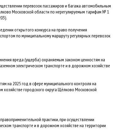
существлении перевозок пассажиров и багажа автомобильным
ёлково Московской области по нерегулируемым тарифам № 1
03).
едении открытого конкурса на право получения
спортом по муниципальному маршруту регулярных перевозок
инения вреда (ущерба) охраняемым законом ценностям на
наземном электрическом транспорте и в дорожном хозяйстве
ям на 2025 год в сфере муниципального контроля на
ом хозяйстве городского округа Щёлково Московской
правоприменительной практики, при осуществлении
ческом транспорте и в дорожном хозяйстве на территории