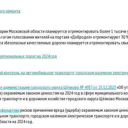
ого ремонта
тории Московской области планируется отремонтировать более 1 тысячи
льтатам голосования жителей на портале «Добродел» отремонтируют 30 %
та «Безопасные качественные дороги» планируется отремонтировать свы
 региональных дорог на 2024 год
й контроль на автомобильном транспорте, городском наземном электрич
е администрации городского округа Щёлково № 4957 от 25.12.2023
«Об ут
а) охраняемым законом ценностям на 2024 год в сфере муниципального к
м транспорте и в дорожном хозяйстве городского округа Щёлково Москов
офилактики
рисков причинения вреда (ущерба) охраняемым законом ценн
ьном транспорте, городском наземном электрическом транспорте и в до
ласти на 2024 год.