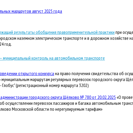
льных маршрутов август 2025 года
ржащий результаты обобщения правоприменительной практики
при осуще
городском наземном электрическом транспорте и в дорожном хозяйстве н
24 год.
— муниципальный контроль на автомобильном транспорте
оведении открытого конкурса
на право получения свидетельства об осу
 муниципальным маршрутам регулярных перевозок городского округа Щё
 - Глобус" (регистрационный номер маршрута 3202)
администрации городского округа Щёлково № 780 от 20.02.2025
«О прове
об осуществлении перевозок пассажиров и багажа автомобильным транс
ёлково Московской области по нерегулируемым тарифам»