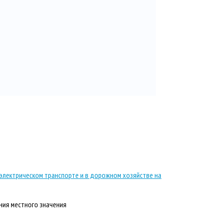
электрическом транспорте и в дорожном хозяйстве на
ния местного значения