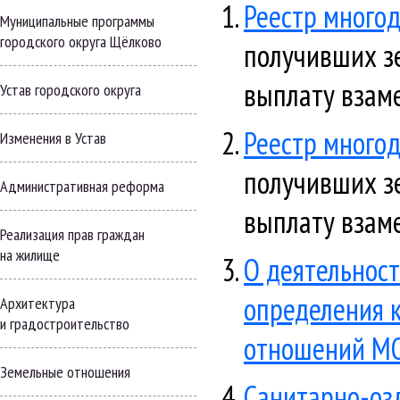
Реестр многод
Муниципальные программы
городского округа Щёлково
получивших з
выплату взаме
Устав городского округа
Реестр многод
Изменения в Устав
получивших з
Административная реформа
выплату взаме
Реализация прав граждан
на жилище
О деятельност
определения 
Архитектура
и градостроительство
отношений М
Земельные отношения
Санитарно-озд