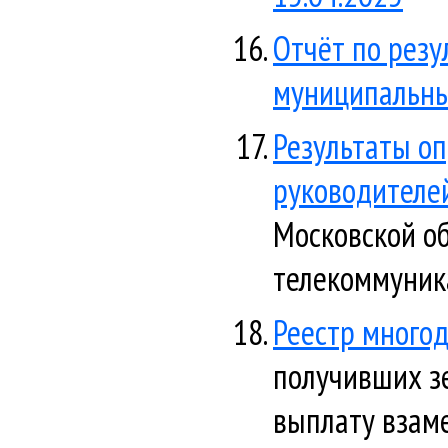
Отчёт по резу
муниципальных
Результаты оп
руководителе
Московской о
телекоммуник
Реестр многод
получивших з
выплату взаме