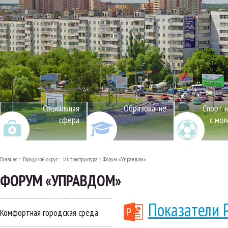
Социальная
Образование
Спорт и
сфера
с мо
Главная
Городской округ
Инфраструктура
Форум «Управдом»
ФОРУМ «УПРАВДОМ»
Показатели 
Комфортная городская среда