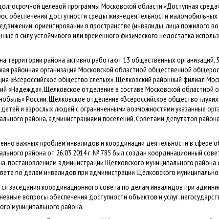
 долгосрочной целевой программы Московской области «Доступная среда»
рос обеспечения доступности среды жизнедеятельности маломобильных 
движении, ориентировании в пространстве (инвалиды, лица пожилого во
нные в силу устойчивого или временного физического недостатка исполь
 на территории района активно работают 13 общественных организаций, 
кая районная организация Московской областной общественной общеросс
ция «Всероссийское общество слепых», Щёлковский районный филиал Мо
сий «Надежда», Щёлковское отделение в составе Московской областной 
обыль» России, Щёлковское отделение «Всероссийское общество глухих»
 детей и взрослых людей с ограниченными возможностями указанные орг
ального района, администрациями поселений, Советами депутатов района
ненно важных проблем инвалидов и координации деятельности в сфере о
льного района от 26.03.2014 г. № 785 был создан координационный сов
а, постановлением администрации Щёлковского муниципального района от
вета по делам инвалидов при администрации Щёлковского муниципально
ся заседания координационного совета по делам инвалидов при админис
евные вопросы обеспечения доступности объектов и услуг, негосударст
ого муниципального района.