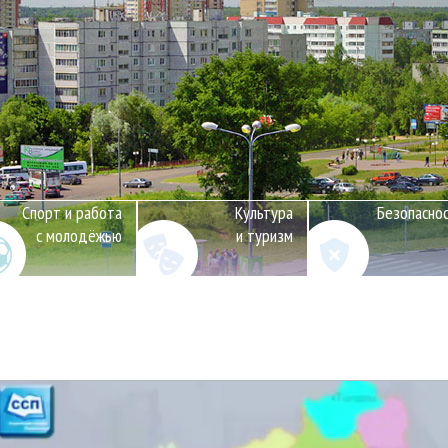
Спорт и работа
Культура
Безопасно
с молодёжью
и туризм