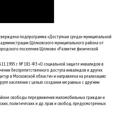
утверждена подпрограмма «Доступная среда» муниципальной
 администрации Щёлковского муниципального района от
городского поселения Щёлково «Развитие физической
11.1995 г. № 181-ФЗ «О социальной защите инвалидов в
ечении беспрепятственного доступа инвалидов и других
ктур в Московской области» и направлена на реализацию
упп населения с целью создания им равных с другими
районе свободы передвижения маломобильных граждан и
ких, политических и др. прав и свобод, предусмотренных