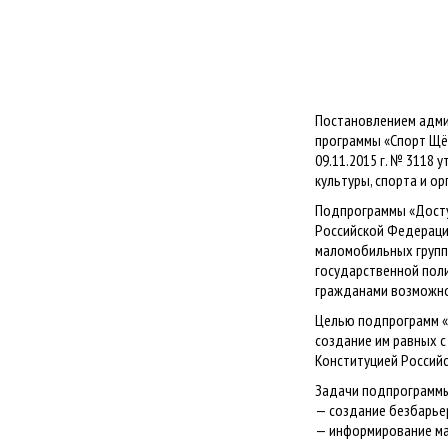
Постановлением адми
программы «Спорт Щё
09.11.2015 г. № 3118
культуры, спорта и о
Подпрограммы «Доступ
Российской Федерации
маломобильных групп 
государственной поли
гражданами возможно
Целью подпрограмм «
создание им равных с
Конституцией Россий
Задачи подпрограммы
— создание безбарье
— информирование ма