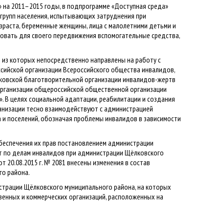
 на 2011–2015 годы, в подпрограмме «Доступная среда»
групп населения, испытывающих затруднения при
зраста, беременные женщины, лица с малолетними детьми и
зовать для своего передвижения вспомогательные средства,
5 из которых непосредственно направлены на работу с
ийской организации Всероссийского общества инвалидов,
сковской благотворительной организации инвалидов-жертв
организации общероссийской общественной организации
. В целях социальной адаптации, реабилитации и создания
анизации тесно взаимодействуют с администрацией
 и поселений, обозначая проблемы инвалидов в зависимости
беспечения их прав постановлением администрации
ет по делам инвалидов при администрации Щёлковского
 20.08.2015 г. № 2081 внесены изменения в состав
го района.
трации Щёлковского муниципального района, на которых
венных и коммерческих организаций, расположенных на