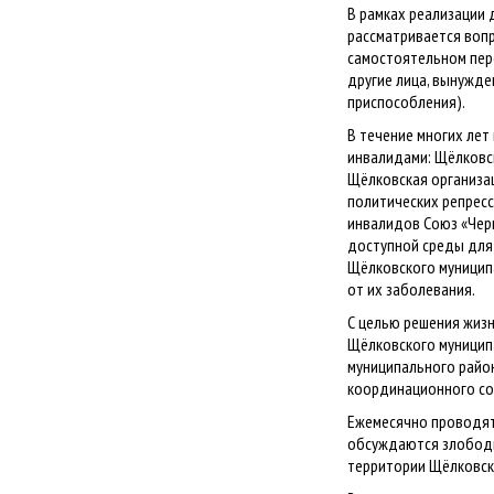
В рамках реализации
рассматривается воп
самостоятельном пере
другие лица, вынужде
приспособления).
В течение многих лет
инвалидами: Щёлковс
Щёлковская организа
политических репрес
инвалидов Союз «Черн
доступной среды для
Щёлковского муницип
от их заболевания.
С целью решения жиз
Щёлковского муниципа
муниципального район
координационного со
Ежемесячно проводят
обсуждаются злободн
территории Щёлковск