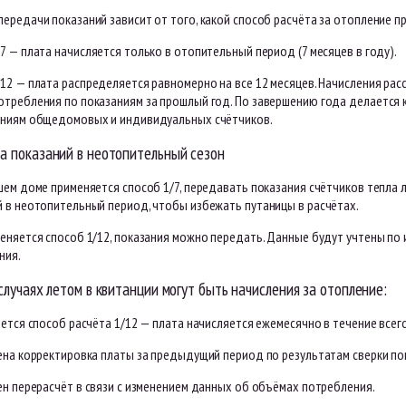
ередачи показаний зависит от того, какой способ расчёта за отопление п
7 — плата начисляется только в отопительный период (7 месяцев в году).
/12 — плата распределяется равномерно на все 12 месяцев. Начисления ра
отребления по показаниям за прошлый год. По завершению года делается 
аниям общедомовых и индивидуальных счётчиков.
а показаний в неотопительный сезон
ашем доме применяется способ 1/7, передавать показания счётчиков тепла
й в неотопительный период, чтобы избежать путаницы в расчётах.
еняется способ 1/12, показания можно передать. Данные будут учтены по
ния.
случаях летом в квитанции могут быть начисления за отопление:
ется способ расчёта 1/12 — плата начисляется ежемесячно в течение всего
ена корректировка платы за предыдущий период по результатам сверки п
ен перерасчёт в связи с изменением данных об объёмах потребления.