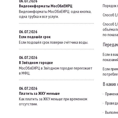
06.07.2026
Порядок п
Видеоинформаты МосОблЕИРЦ
Видеоинформаты МосОблЕИРЦ: одна кнопка,
Способ 1/
одна трубка и все услуги.
Способ 1
объёма п
06.07.2026
по показ
Если подошёл срок
Если подошёл срок поверки счётчика воды.
Передач
Если в в
06.07.2026
показани
В Звёздном городке
МосОблЕИРЦ в Звёздном городке переезжает
Если прим
в МФЦ.
потребле
В каких 
06.07.2026
Платить за ЖКУ меньше
· Применя
Как платить за ЖКУ меньше при временном
· Провед
отсутствии.
· Выполн