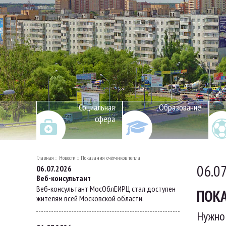
Социальная
Образование
сфера
Главная
Новости
Показания счётчиков тепла
06.0
06.07.2026
Веб-консультант
Веб-консультант МосОблЕИРЦ стал доступен
ПОКА
жителям всей Московской области.
Нужно 