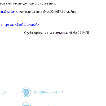
ься в квитанции до полного погашения.
чный кабинет
или приложение «МосОблЕИРЦ Онлайн»,
на портале «Твой Домовой».
Служба корпоративных коммуникаций МосОблЕИРЦ
УПЦИИ
НАРОДНАЯ ДРУЖИНА