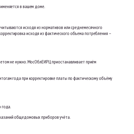
рименяется в вашем доме.
ссчитываются исходя из нормативов или среднемесячного
корректировка исходя из фактического объема потребления –
 летом не нужно. МосОблЕИРЦ приостанавливает приём
 итогам года при корректировке платы по фактическому объёму
 года.
оказаний общедомовых приборов учёта.