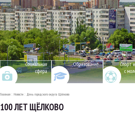
Социальная
Образование
Спорт и
сфера
с мо
Главная
Новости
День городского округа Щёлково
100 ЛЕТ ЩЁЛКОВО