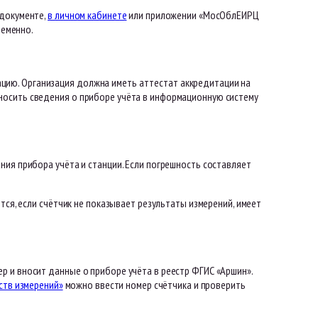
 документе,
в личном кабинете
или приложении «МосОблЕИРЦ
ременно.
ию. Организация должна иметь аттестат аккредитации на
носить сведения о приборе учёта в информационную систему
ния прибора учёта и станции. Если погрешность составляет
тся, если счётчик не показывает результаты измерений, имеет
 и вносит данные о приборе учёта в реестр ФГИС «Аршин».
ств измерений»
можно ввести номер счётчика и проверить