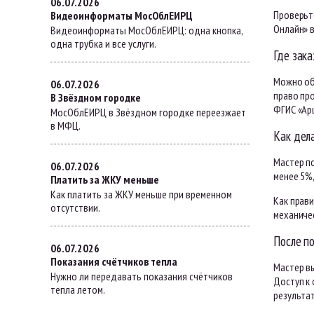
06.07.2026
Проверьт
Видеоинформаты МосОблЕИРЦ
Онлайн» в
Видеоинформаты МосОблЕИРЦ: одна кнопка,
одна трубка и все услуги.
Где зака
Можно об
06.07.2026
право пр
В Звёздном городке
ФГИС «Ар
МосОблЕИРЦ в Звёздном городке переезжает
в МФЦ.
Как дел
Мастер по
06.07.2026
менее 5%,
Платить за ЖКУ меньше
Как платить за ЖКУ меньше при временном
Как прави
отсутствии.
механиче
После п
06.07.2026
Показания счётчиков тепла
Мастер в
Нужно ли передавать показания счётчиков
Доступ к 
тепла летом.
результа