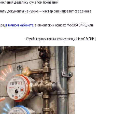
исления делались с учётом показаний.
вать документы не нужно — мастер сам направит сведения в
тра,
в личном кабинете
, в клиентских офисах МосОблЕИРЦ или
Служба корпоративных коммуникаций МосОблЕИРЦ