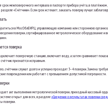
е срок межповерочного интервала в паспорте прибора учёта, в платёжном
 разделе «Счётчики». Если срок истекает, заказать поверку лучше заблагов
зать
ратиться в МосОблЕИРЦ, управляющую компанию или стороннюю организац
оведения поверки, сертифицированное метрологическое оборудование и в
шин».
ается поверка
дключает поверочную станцию, включает воду, а затем сравнивает показа
 счётчик признаётся исправным.
ло, счётчики служат долго и успешно проходят 3–4 поверки. Замена требуе
ские повреждения или работает с превышением допустимой погрешности.
оверки
ыдает акт выполнения метрологической поверки, приходный кассовый ордер
системе открыт для всех, в разделе
«Сведения о результатах поверки сред
ты поверки.