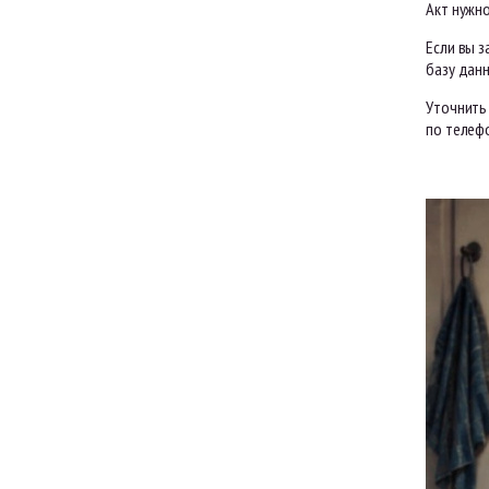
Акт нужн
Если вы з
базу данн
Уточнить 
по телефо