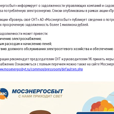
нергосбыт» информирует о задолженности управляющих компаний и садов
за потреблённую электроэнергию. Списки опубликованы в рамках акции «Пр
 акции «Проверь своё СНТ» АО «Мосэнергосбыт» публикует сведения о пот
х просроченную задолженность более 1 миллиона рублей.
задолженности может привести:
ничению электроснабжения;
ым расходам и начислению пеней;
твию должного обслуживания электросетевого хозяйства и обеспечению
рация рекомендует председателям СНТ и руководителям УК принять меры
набжения. Ознакомиться с полным перечнем можно также на сайте Мосэнер
ww.mosenergosbyt.ru/common/pressroom/defaulters.php