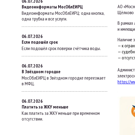
06.07.2026
АО «Мосэ
Видеоинформаты МосОблЕИРЦ
Щёлково 
Видеоинформаты МосОблЕИРЦ: одна кнопка,
одна трубка и все услуги.
В рамках
и имеющи
06.07.2026
Наличие 
Если подошёл срок
— к огра
Если подошёл срок поверки счётчика воды.
— судебн
— отсутс
06.07.2026
Админист
В Звёздном городке
электрос
МосОблЕИРЦ в Звёздном городке переезжает
https://w
в МФЦ.
06.07.2026
Платить за ЖКУ меньше
Как платить за ЖКУ меньше при временном
отсутствии.