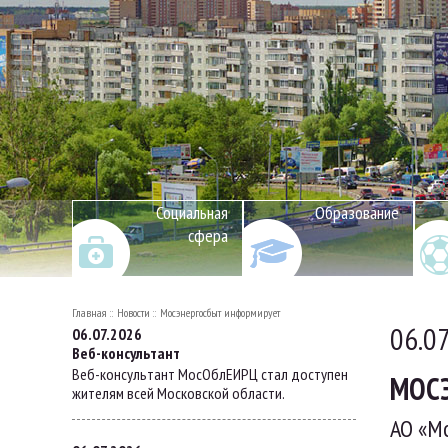
Социальная
Образование
сфера
Главная
Новости
Мосэнергосбыт информирует
06.0
06.07.2026
Веб-консультант
Веб-консультант МосОблЕИРЦ стал доступен
МОС
жителям всей Московской области.
АО «М