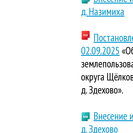
д. Назимиха
Постановл
02.09.2025
«Об
землепользова
округа Щёлков
д. Здехово».
Внесение 
д. Здехово