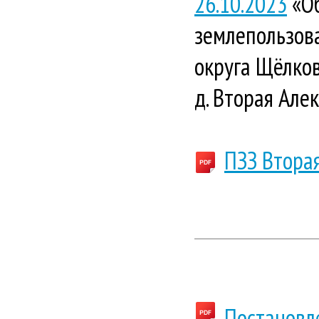
26.10.2023
«Об
землепользова
округа Щёлков
д. Вторая Алек
ПЗЗ Втора
Постановл