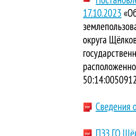
17.10.2023
«Об
землепользова
округа Щёлков
государственн
расположенной
50:14:0050912
Сведения 
ПЗЗ ГО Щё