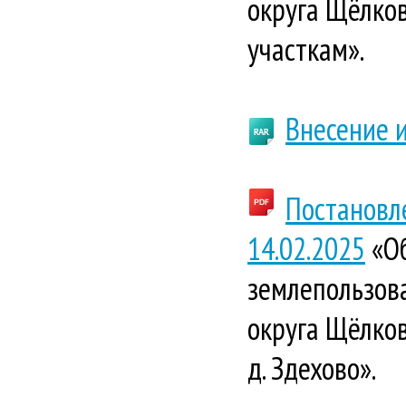
округа Щёлко
участкам».
Внесение 
Постановл
14.02.2025
«Об
землепользова
округа Щёлков
д. Здехово».