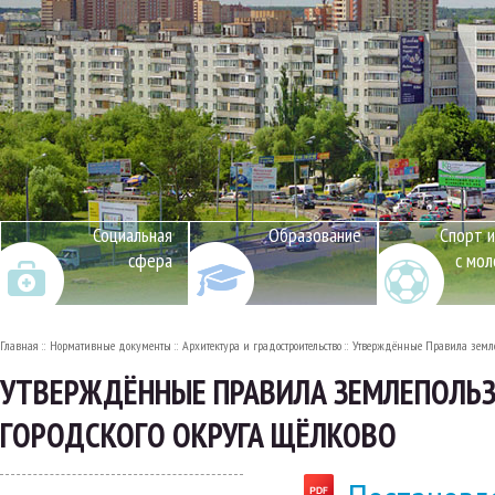
Социальная
Образование
Спорт и
сфера
с мо
Главная
Нормативные документы
Архитектура и градостроительство
Утверждённые Правила землеп
УТВЕРЖДЁННЫЕ ПРАВИЛА ЗЕМЛЕПОЛЬЗ
ГОРОДСКОГО ОКРУГА ЩЁЛКОВО