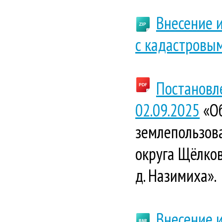
Внесение 
с кадастровы
Постановл
02.09.2025
«Об
землепользова
округа Щёлков
д. Назимиха».
Внесение 