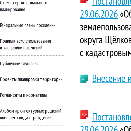
Постановл
Схема территориального
планирования
29.06.2026
«Об
землепользова
Генеральные планы поселений
округа Щёлков
Правила землепользования
и застройки поселений
с кадастровы
Публичные слушания
Внесение 
Проекты планировки территории
Регламенты и нормативы
Альбом архитектурных решений
Постановл
внешнего вида ограждений
29.06.2026
«Об