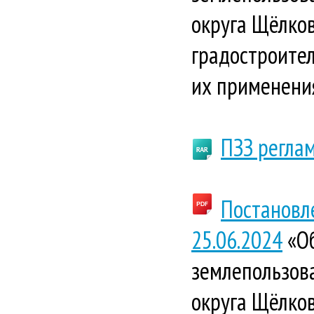
округа Щёлков
градостроител
их применени
ПЗЗ регла
Постановл
25.06.2024
«Об
землепользова
округа Щёлков