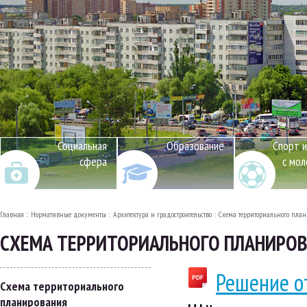
Социальная
Образование
Спорт и
сфера
с мо
Главная
Нормативные документы
Архитектура и градостроительство
Схема территориального пла
СХЕМА ТЕРРИТОРИАЛЬНОГО ПЛАНИРО
Решение о
Схема территориального
планирования