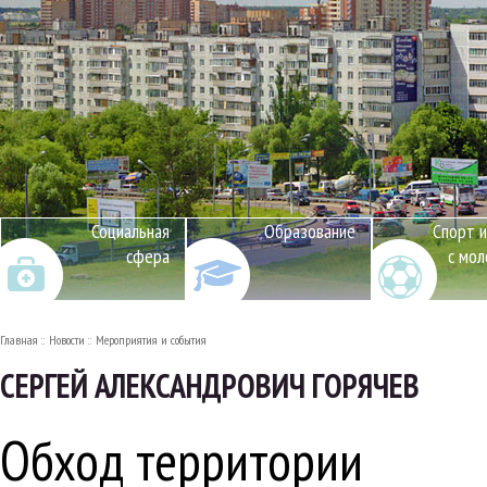
Социальная
Образование
Спорт и
сфера
с мо
Главная
Новости
Мероприятия и события
СЕРГЕЙ АЛЕКСАНДРОВИЧ ГОРЯЧЕВ
Обход территории