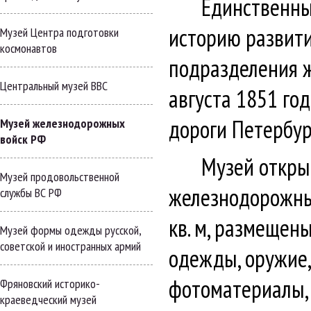
Единственны
историю развити
Музей Центра подготовки
космонавтов
подразделения 
Центральный музей ВВС
августа 1851 го
дороги Петербу
Музей железнодорожных
войск РФ
Музей откры
Музей продовольственной
железнодорожных
службы ВС РФ
кв. м, размещен
Музей формы одежды русской,
советской и иностранных армий
одежды, оружие,
фотоматериалы,
Фряновский историко-
краеведческий музей