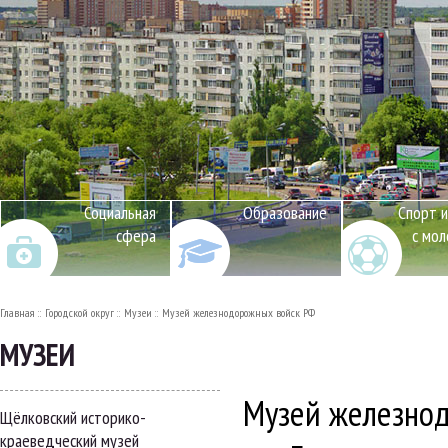
Социальная
Образование
Спорт и
сфера
с мо
Главная
Городской округ
Музеи
Музей железнодорожных войск РФ
МУЗЕИ
Музей железно
Щёлковский историко-
краеведческий музей