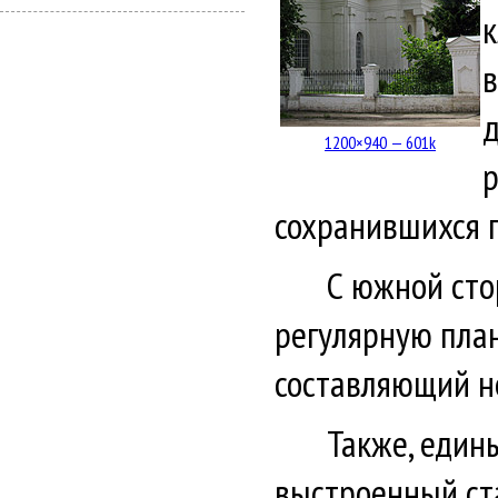
к
в
д
1200×940 — 601k
р
сохранившихся 
С южной сто
регулярную план
составляющий н
Также, един
выстроенный ста