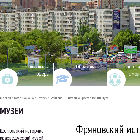
Социальная
Образование
Спорт и
сфера
с мо
Главная
Городской округ
Музеи
Фряновский историко-краеведческий музей
МУЗЕИ
Фряновский ист
Щёлковский историко-
краеведческий музей