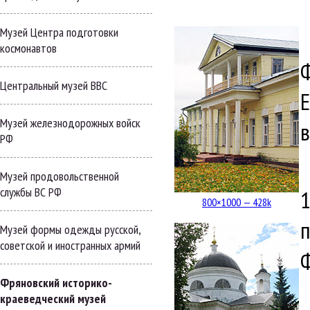
Музей Центра подготовки
космонавтов
Ф
Центральный музей ВВС
Музей железнодорожных войск
в
РФ
Музей продовольственной
службы ВС РФ
1
800×1000 — 428k
п
Музей формы одежды русской,
советской и иностранных армий
Фряновский историко-
краеведческий музей