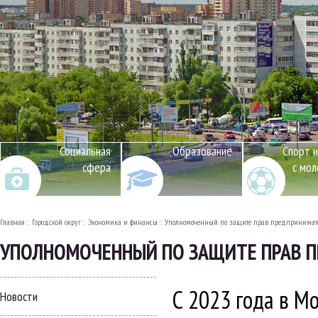
Социальная
Образование
Спорт и
сфера
с мо
Главная
Городской округ
Экономика и финансы
Уполномоченный по защите прав предпринимател
УПОЛНОМОЧЕННЫЙ ПО ЗАЩИТЕ ПРАВ П
С 2023 года в М
Новости