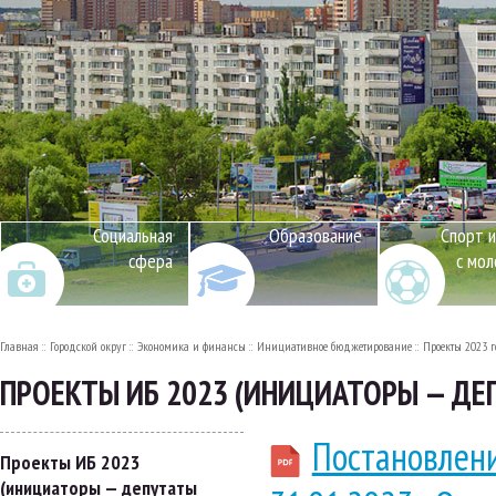
Социальная
Образование
Спорт и
сфера
с мо
Главная
Городской округ
Экономика и финансы
Инициативное бюджетирование
Проекты 2023 
ПРОЕКТЫ ИБ 2023 (ИНИЦИАТОРЫ — ДЕ
Постановлени
Проекты ИБ 2023
(инициаторы — депутаты