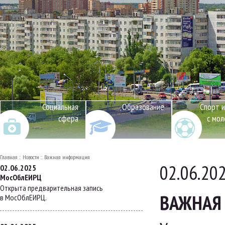
Социальная
Образование
Спорт и
сфера
с мо
Главная
Новости
Важная информация
02.06.20
02.06.2025
МосОблЕИРЦ
Открыта предварительная запись
ВАЖНАЯ
в МосОблЕИРЦ.