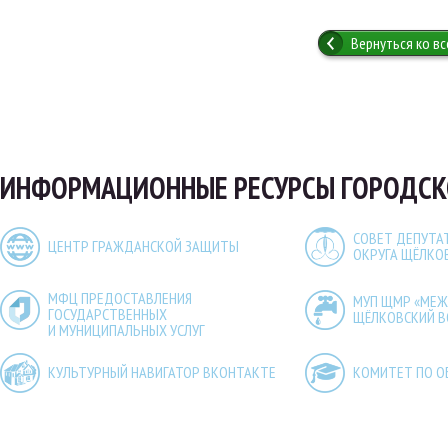
Вернуться ко в
ИНФОРМАЦИОННЫЕ РЕСУРСЫ ГОРОДСК
СОВЕТ ДЕПУТА
ЦЕНТР ГРАЖДАНСКОЙ ЗАЩИТЫ
ОКРУГА ЩЁЛКО
МФЦ ПРЕДОСТАВЛЕНИЯ
МУП ЩМР «МЕ
ГОСУДАРСТВЕННЫХ
ЩЁЛКОВСКИЙ 
И МУНИЦИПАЛЬНЫХ УСЛУГ
КУЛЬТУРНЫЙ НАВИГАТОР ВКОНТАКТЕ
КОМИТЕТ ПО О