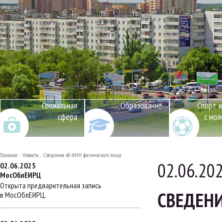
Социальная
Образование
Спорт и
сфера
с мо
Главная
Новости
Сведения об ИНН физического лица
02.06.20
02.06.2025
МосОблЕИРЦ
Открыта предварительная запись
СВЕДЕНИ
в МосОблЕИРЦ.