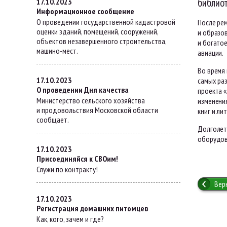
библиот
17.10.2023
Информационное сообщение
О проведении государственной кадастровой
После ре
оценки зданий, помещений, сооружений,
и образо
объектов незавершенного строительства,
и богато
машино-мест.
авиации.
Во время
17.10.2023
самых ра
О проведении Дня качества
проекта 
Министерство сельского хозяйства
изменени
и продовольствия Московской области
книг и ли
сообщает.
Долголет
оборудова
17.10.2023
Присоединяйся к СВОим!
Служи по контракту!
Вер
17.10.2023
Регистрация домашних питомцев
Как, кого, зачем и где?