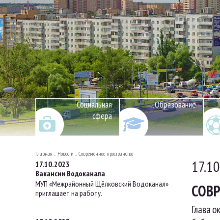
Социальная
Образование
сфера
Главная
Новости
Современное пространство
17.1
17.10.2023
Вакансии Водоканала
МУП «Межрайонный Щёлковский Водоканал»
СОВ
приглашает на работу.
Глава о