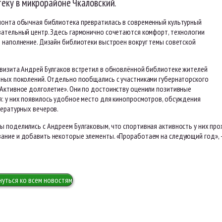
еку в микрорайоне Чкаловский.
монта обычная библиотека превратилась в современный культурный
вательный центр. Здесь гармонично сочетаются комфорт, технологии
е наполнение. Дизайн библиотеки выстроен вокруг темы советской
 визита Андрей Булгаков встретил в обновлённой библиотеке жителей
зных поколений. Отдельно пообщались с участниками губернаторского
«Активное долголетие». Они по достоинству оценили позитивные
я: у них появилось удобное место для кинопросмотров, обсуждения
тературных вечеров.
ы поделились с Андреем Булгаковым, что спортивная активность у них пр
ние и добавить некоторые элементы. «Проработаем на следующий год», — 
нуться ко всем новостям