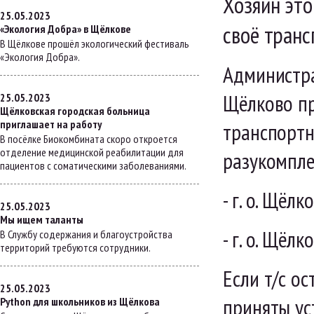
Хозяин это
25.05.2023
своё транс
«Экология Добра» в Щёлкове
В Щёлкове прошёл экологический фестиваль
«Экология Добра».
Администра
Щёлково пр
25.05.2023
Щёлковская городская больница
приглашает на работу
транспортн
В посёлке Биокомбината скоро откроется
отделение медицинской реабилитации для
разукомпле
пациентов с соматическими заболеваниями.
- г. о. Щёлк
25.05.2023
Мы ищем таланты
- г. о. Щёлк
В Службу содержания и благоустройства
территорий требуются сотрудники.
Если т/с о
25.05.2023
приняты ус
Python для школьников из Щёлкова