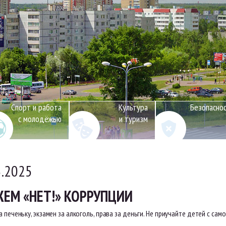
Спорт и работа
Культура
Безопасно
с молодёжью
и туризм
3.2025
ЕМ «НЕТ!» КОРРУПЦИИ
а печеньку, экзамен за алкоголь, права за деньги. Не приучайте детей с сам