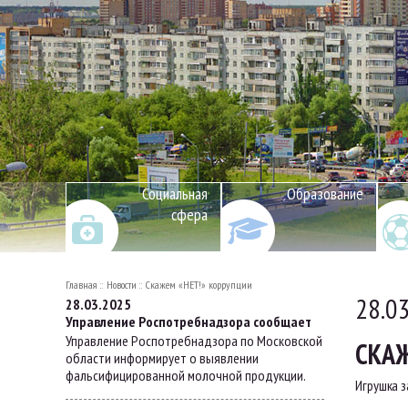
Социальная
Образование
сфера
Главная
Новости
Скажем «НЕТ!» коррупции
28.0
28.03.2025
Управление Роспотребнадзора сообщает
Управление Роспотребнадзора по Московской
СКАЖ
области информирует о выявлении
фальсифицированной молочной продукции.
Игрушка з