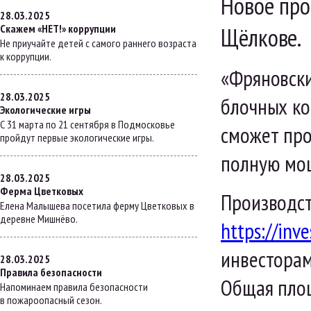
Новое про
28.03.2025
Скажем «НЕТ!» коррупции
Щёлкове.
Не приучайте детей с самого раннего возраста
к коррупции.
«Фряновски
28.03.2025
блочных ко
Экологические игры
С 31 марта по 21 сентября в Подмосковье
сможет про
пройдут первые экологические игры.
полную мощ
28.03.2025
Ферма Цветковых
Производст
Елена Малышева посетила ферму Цветковых в
деревне Мишнёво.
https://inv
инвесторам
28.03.2025
Правила безопасности
Общая площ
Напоминаем правила безопасности
в пожароопасный сезон.