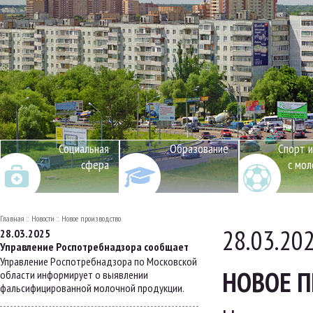
Социальная
Образование
Спорт и
сфера
с мо
Главная
Новости
Новое производство
28.03.20
28.03.2025
Управление Роспотребнадзора сообщает
Управление Роспотребнадзора по Московской
НОВОЕ 
области информирует о выявлении
фальсифицированной молочной продукции.