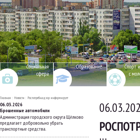
Социальная
Образование
Спорт и
сфера
с мо
Главная
Новости
Роспотребнадзор информирует
06.03.20
06.03.2026
Брошенные автомобили
Администрация городского округа Щёлково
РОСПОТ
предлагает добровольно убрать
транспортные средства.