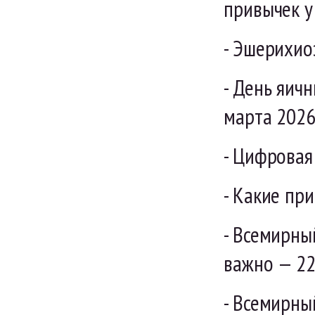
привычек у
- Эшерихио
- День яич
марта 2026 
- Цифровая
- Какие пр
- Всемирны
важно — 22
- Всемирны