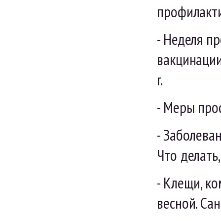
профилакти
- Неделя п
вакцинации
r.
- Меры про
- Заболева
Что делать,
- Клещи, к
весной. Са