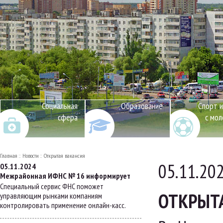
Социальная
Образование
Спорт и
сфера
с мо
Главная
Новости
Открытая вакансия
05.11.20
05.11.2024
Межрайонная ИФНС № 16 информирует
Специальный сервис ФНС поможет
ОТКРЫТ
управляющим рынками компаниям
контролировать применение онлайн-касс.