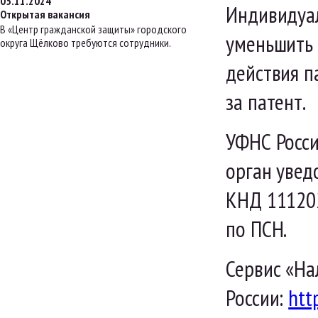
05.11.2024
Индивидуал
Открытая вакансия
В «Центр гражданской защиты» городского
уменьшить 
округа Щёлково требуются сотрудники.
действия п
за патент.
УФНС Росси
орган увед
КНД 111202
по ПСН.
Сервис «На
России:
htt