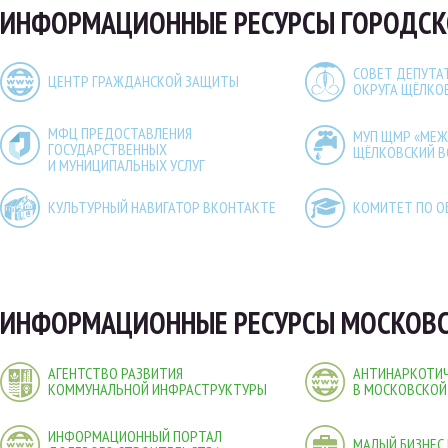
ИНФОРМАЦИОННЫЕ РЕСУРСЫ ГОРОДСК
СОВЕТ ДЕПУТА
ЦЕНТР ГРАЖДАНСКОЙ ЗАЩИТЫ
ОКРУГА ЩЁЛКО
МФЦ ПРЕДОСТАВЛЕНИЯ
МУП ЩМР «МЕ
ГОСУДАРСТВЕННЫХ
ЩЁЛКОВСКИЙ 
И МУНИЦИПАЛЬНЫХ УСЛУГ
КУЛЬТУРНЫЙ НАВИГАТОР ВКОНТАКТЕ
КОМИТЕТ ПО О
ИНФОРМАЦИОННЫЕ РЕСУРСЫ МОСКОВС
АГЕНТСТВО РАЗВИТИЯ
АНТИНАРКОТИЧ
КОММУНАЛЬНОЙ ИНФРАСТРУКТУРЫ
В МОСКОВСКОЙ
ИНФОРМАЦИОННЫЙ ПОРТАЛ
МАЛЫЙ БИЗНЕС