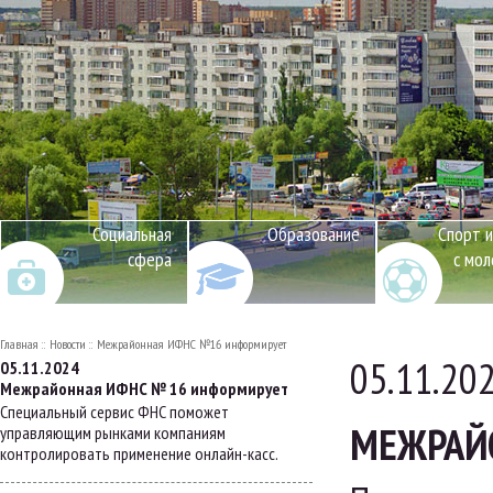
Социальная
Образование
Спорт и
сфера
с мо
Главная
Новости
Межрайонная ИФНС №16 информирует
05.11.20
05.11.2024
Межрайонная ИФНС № 16 информирует
Специальный сервис ФНС поможет
МЕЖРАЙ
управляющим рынками компаниям
контролировать применение онлайн-касс.