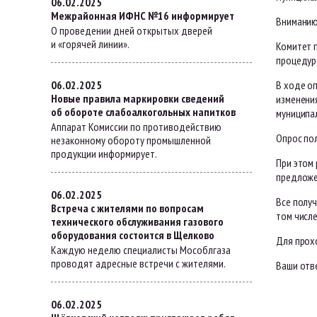
06.02.2025
Межрайонная ИФНС №16 информирует
Вниманию
О проведении дней открытых дверей
и «горячей линии».
Комитет п
процедур
06.02.2025
В ходе оп
Новые правила маркировки сведений
изменени
об обороте слабоалкогольных напитков
муниципал
Аппарат Комиссии по противодействию
Опрос по
незаконному обороту промышленной
продукции информирует.
При этом
предложе
06.02.2025
Все полу
Встреча с жителями по вопросам
том числе
технического обслуживания газового
оборудования состоится в Щелково
Для прох
Каждую неделю специалисты Мособлгаза
проводят адресные встречи с жителями.
Ваши отв
06.02.2025