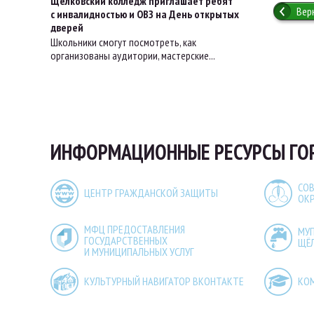
Щёлковский колледж приглашает ребят
Вер
с инвалидностью и ОВЗ на День открытых
дверей
Школьники смогут посмотреть, как
организованы аудитории, мастерские...
ИНФОРМАЦИОННЫЕ РЕСУРСЫ ГО
СОВ
ЦЕНТР ГРАЖДАНСКОЙ ЗАЩИТЫ
ОК
МФЦ ПРЕДОСТАВЛЕНИЯ
МУ
ГОСУДАРСТВЕННЫХ
ЩЁ
И МУНИЦИПАЛЬНЫХ УСЛУГ
КУЛЬТУРНЫЙ НАВИГАТОР ВКОНТАКТЕ
КО