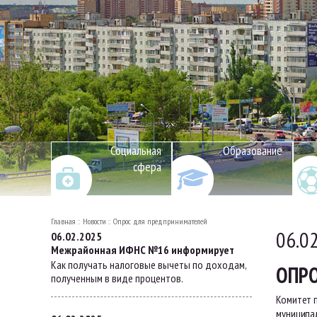
Социальная
Образование
сфера
Главная
Новости
Опрос для предпринимателей
06.0
06.02.2025
Межрайонная ИФНС №16 информирует
Как получать налоговые вычеты по доходам,
ОПР
полученным в виде процентов.
Комитет 
муниципа