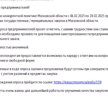
 предпринимателей!
о конкурентной политике Московской области с 06.02.2025 по 28.02.2025 
ах государственных / муниципальных закупок в Московской области.
роса предпринимателей просят отметить, с какими трудностями они сталкив
я необходимо произвести для повышения заинтересованности предпринима
ьного заказа.
лностью анонимный.
 респондентам предоставляется возможность наряду с ответами на вопро
ния в свободной форме.
ченные в ходе опроса оценки и предложения будут учтены при совершенств
 с учетом различий в предметах закупок.
ождения опроса пройдите по ссылке:
https://easuz.mosreg.ru/polls/159
.
еты очень важны для дальнейшей работы по улучшению качества закупочн