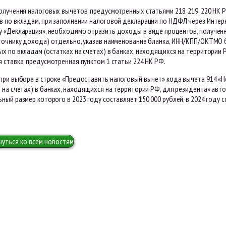
олучения налоговых вычетов, предусмотренных статьями 218, 219, 220 НК 
в по вкладам, при заполнении налоговой декларации по НДФЛ через Интер
 «Декларация», необходимо отразить доходы в виде процентов, полученны
сточнику дохода) отдельно, указав наименование бланка, ИНН/КПП/ОКТМО 
ых по вкладам (остатках на счетах) в банках, находящихся на территории
 ставка, предусмотренная пунктом 1 статьи 224 НК РФ.
 при выборе в строке «Предоставить налоговый вычет» кода вычета 914 «
 на счетах) в банках, находящихся на территории РФ, для резидента» ав
ный размер которого в 2023 году составляет 150 000 рублей, в 2024 году с
нуться ко всем новостям