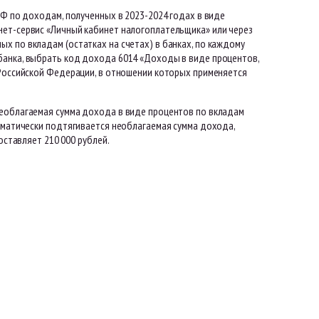
РФ по доходам, полученных в 2023-2024 годах в виде
нет-сервис «Личный кабинет налогоплательщика» или через
х по вкладам (остатках на счетах) в банках, по каждому
банка, выбрать код дохода 6014 «Доходы в виде процентов,
 Российской Федерации, в отношении которых применяется
Необлагаемая сумма дохода в виде процентов по вкладам
томатически подтягивается необлагаемая сумма дохода,
оставляет 210 000 рублей.