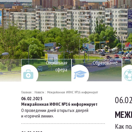
Социальная
Образование
сфера
Главная
Новости
Межрайонная ИФНС №16 информирует
06.0
06.02.2025
Межрайонная ИФНС №16 информирует
О проведении дней открытых дверей
МЕЖ
и «горячей линии».
Как по