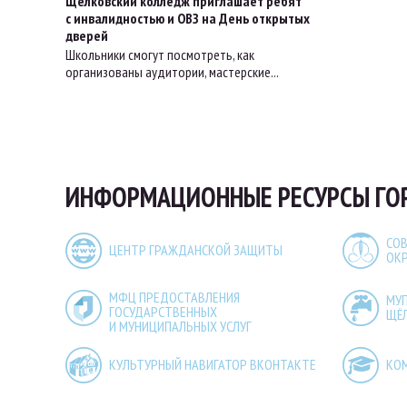
Щёлковский колледж приглашает ребят
с инвалидностью и ОВЗ на День открытых
дверей
Школьники смогут посмотреть, как
организованы аудитории, мастерские...
ИНФОРМАЦИОННЫЕ РЕСУРСЫ ГО
СОВ
ЦЕНТР ГРАЖДАНСКОЙ ЗАЩИТЫ
ОК
МФЦ ПРЕДОСТАВЛЕНИЯ
МУ
ГОСУДАРСТВЕННЫХ
ЩЁ
И МУНИЦИПАЛЬНЫХ УСЛУГ
КУЛЬТУРНЫЙ НАВИГАТОР ВКОНТАКТЕ
КО