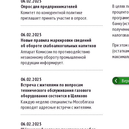
06.02.2025
В целях п
Опрос для предпринимателей
проценто
Комитет по конкурентной политике
программу
приглашает принять участие в опросе.
банку (и
полученн
06.02.2025
налоговая
Новые правила маркировки сведений
При этом
об обороте слабоалкогольных напитков
(остаткам
Аппарат Комиссии по противодействию
максималь
незаконному обороту промышленной
продукции информирует.
06.02.2025
Вер
Встреча с жителями по вопросам
технического обслуживания газового
оборудования состоится в Щелково
Каждую неделю специалисты Мособлгаза
проводят адресные встречи с жителями.
06.02.2025