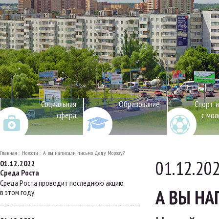
Социальная
Образование
Спорт и
сфера
с мо
Главная
Новости
А вы написали письмо Деду Морозу?
01.12.20
01.12.2022
Среда Роста
Среда Роста проводит последнюю акцию
А ВЫ НА
в этом году.