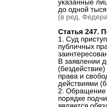
указанные лиц
до одной тыся
(в ред. Федер
Статья 247. 
1. Суд присту
публичных пр
заинтересован
В заявлении д
(бездействие)
права и своб
действиями (б
2. Обращение
порядке подчи
является обяз