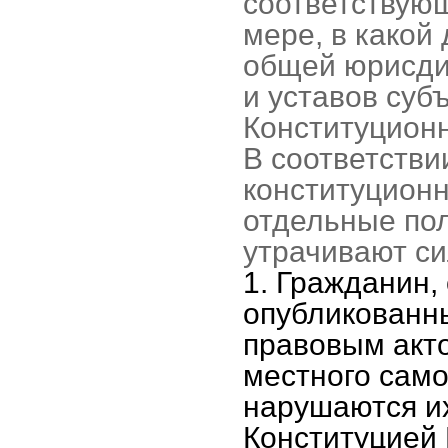
соответствующ
мере, в какой
общей юрисди
и уставов суб
Конституционн
В соответстви
конституционн
отдельные по
утрачивают си
1. Гражданин,
опубликованн
правовым акто
местного сам
нарушаются их
Конституцией 