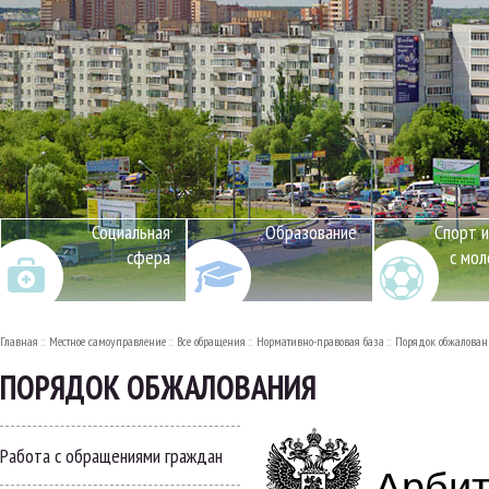
Социальная
Образование
Спорт и
сфера
с мо
Главная
Местное самоуправление
Все обращения
Нормативно-правовая база
Порядок обжалован
ПОРЯДОК ОБЖАЛОВАНИЯ
Работа с обращениями граждан
Арбит