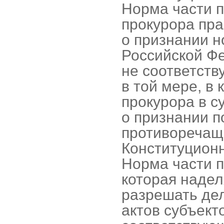
Норма части п
прокурора пра
о признании н
Российской Ф
не соответст
в той мере, в
прокурора в с
о признании п
противоречащ
Конституционн
Норма части п
которая наде
разрешать де
актов субъект