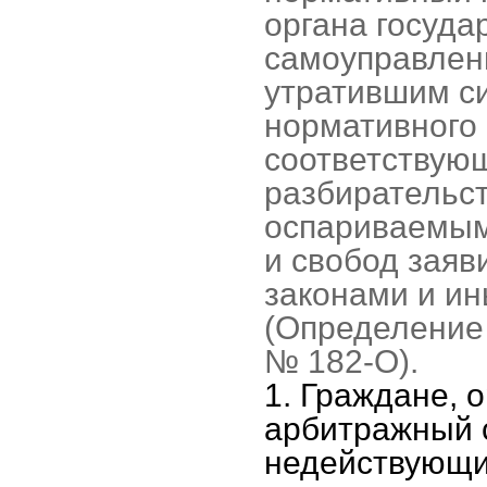
органа госуда
самоуправлен
утратившим си
нормативного 
соответствующ
разбирательс
оспариваемым
и свобод заяв
законами и и
(Определение 
№ 182-О).
1. Граждане, 
арбитражный с
недействующим