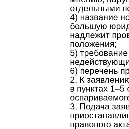
отдельными п
4) название н
большую юриди
надлежит пров
положения;
5) требование
недействующи
6) перечень п
2. К заявлени
в пунктах 1–5 
оспариваемого
3. Подача зая
приостанавли
правового акт