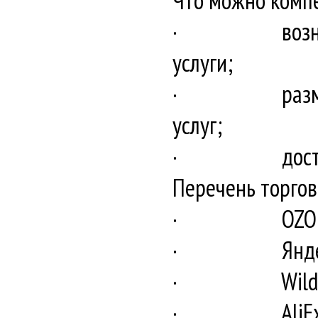
Что можно комп
· вознагражде
услуги;
· размещение 
услуг;
· доставка то
Перечень торго
· OZO
· Яндекс
· Wildber
· AliExpre