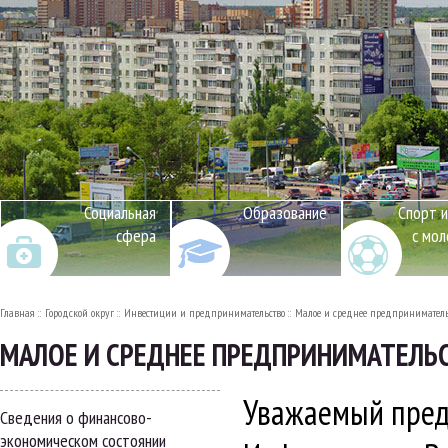
Социальная
Образование
Спорт и
сфера
с мо
Главная
Городской округ
Инвестиции и предпринимательство
Малое и среднее предприниматель
МАЛОЕ И СРЕДНЕЕ ПРЕДПРИНИМАТЕЛЬ
Уважаемый пред
Сведения о финансово-
экономическом состоянии