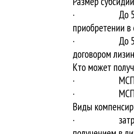
Размер субсидии
· До 50 % пр
приобретении в с
· До 50 % от 
договором лизинг
Кто может получ
· МСП, являю
· МСП, явля
Виды компенсир
· затраты, св
получением в ли