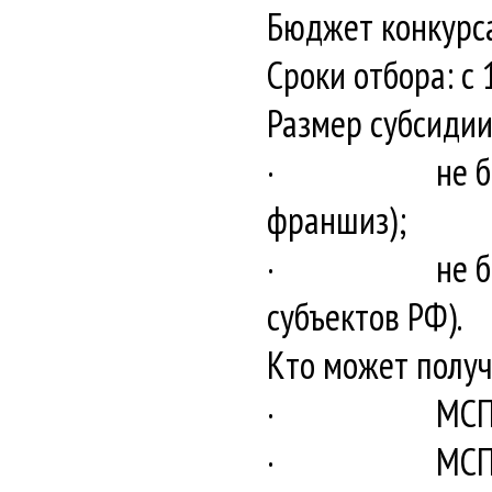
Бюджет конкурса 
Сроки отбора: с
Размер субсидии
· не более 50
франшиз);
· не более 50
субъектов РФ).
Кто может получ
· МСП, являю
· МСП, явля