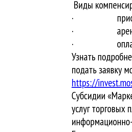
Виды компенсир
· приобретен
· арендны
· оплата ко
Узнать подробне
подать заявку м
https://invest.m
Субсидии «Марке
услуг торговых 
информационно-