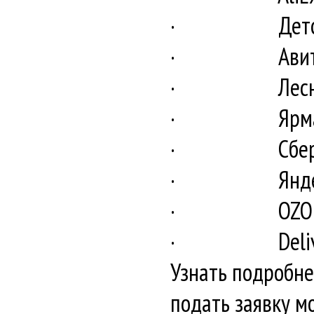
· Детски
· Авит
· ЛеснойР
· Ярмарка
· СберМе
· Яндекс
· OZON F
· Deliver
Узнать подробне
подать заявку м