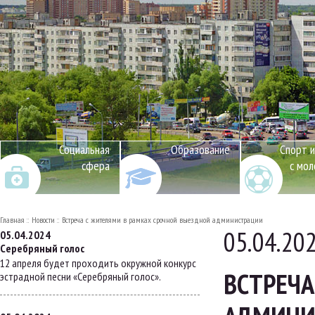
Социальная
Образование
Спорт и
сфера
с мо
Главная
Новости
Встреча с жителями в рамках срочной выездной администрации
05.04.20
05.04.2024
Серебряный голос
12 апреля будет проходить окружной конкурс
ВСТРЕЧА
эстрадной песни «Серебряный голос».