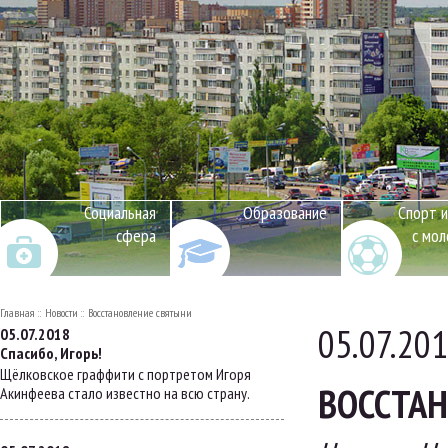
Социальная
Образование
Спорт и
сфера
с мо
Главная
Новости
Восстановление святыни
05.07.20
05.07.2018
Спасибо, Игорь!
Щёлковское граффити с портретом Игоря
ВОССТА
Акинфеева стало известно на всю страну.