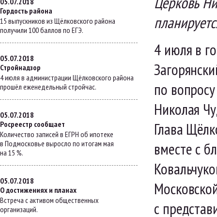
Церковь Ни
05.07.2018
Гордость района
планируетс
15 выпускников из Щёлковского района
получили 100 баллов по ЕГЭ.
4 июля в г
05.07.2018
Загорянски
Стройнадзор
4 июля в администрации Щёлковского района
по вопросу
прошёл еженедельный стройчас.
Николая Чу
05.07.2018
Росреестр сообщает
Глава Щёлк
Количество записей в ЕГРН об ипотеке
в Подмосковье выросло по итогам мая
вместе с б
на 15 %.
Ковальчуко
05.07.2018
Московской
О достижениях и планах
Встреча с активом общественных
с представ
организаций.