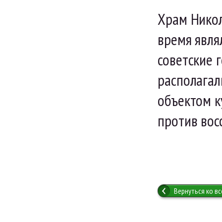
Храм Никол
время явля
советские 
располагал
объектом к
против вос
Вернуться ко в