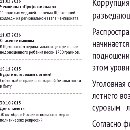
Коррупция 
11.03.2026
Чемпионат «Профессионалы»
разъедающ
11 золотых медалей завоевал Щёлковский
колледж на региональном этапе чемпионата.
Распростра
11.03.2026
Спасение малыша
начинается
В Щёлковском перинатальном центре спасли
недоношенного ребёнка весом 1750 граммов.
подношения
этом уровн
19.11.2015
Будьте осторожны с огнём!
Соблюдайте правила пожарной безопасности
Уголовная 
в быту.
летнего во
30.10.2015
суровым - 
День памяти
30 октября в России вспоминают жертв
политических репрессий.
Согласно ф