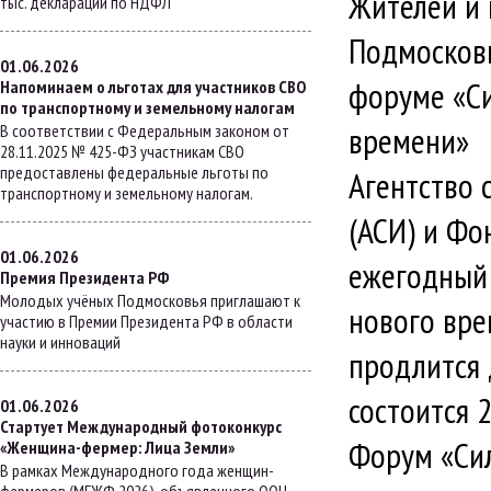
Жителей и
тыс. деклараций по НДФЛ
Подмосковь
01.06.2026
форуме «Си
Напоминаем о льготах для участников СВО
по транспортному и земельному налогам
времени»
В соответствии с Федеральным законом от
28.11.2025 № 425-ФЗ участникам СВО
предоставлены федеральные льготы по
Агентство 
транспортному и земельному налогам.
(АСИ) и Фо
01.06.2026
ежегодный
Премия Президента РФ
Молодых учёных Подмосковья приглашают к
нового вре
участию в Премии Президента РФ в области
науки и инноваций
продлится 
состоится 
01.06.2026
Стартует Международный фотоконкурс
Форум «Сил
«Женщина-фермер: Лица Земли»
В рамках Международного года женщин-