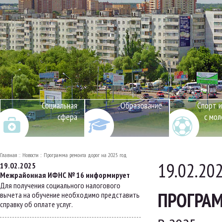
Социальная
Образование
Спорт и
сфера
с мо
Главная
Новости
Программа ремонта дорог на 2025 год
19.02.20
19.02.2025
Межрайонная ИФНС № 16 информирует
Для получения социального налогового
ПРОГРАМ
вычета на обучение необходимо представить
справку об оплате услуг.