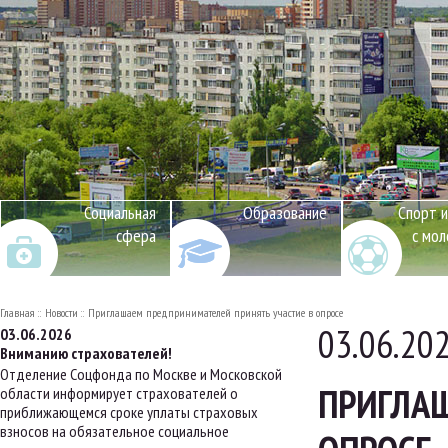
Социальная
Образование
Спорт и
сфера
с мо
Главная
Новости
Приглашаем предпринимателей принять участие в опросе
03.06.20
03.06.2026
Вниманию страхователей!
Отделение Соцфонда по Москве и Московской
ПРИГЛА
области информирует страхователей о
приближающемся сроке уплаты страховых
взносов на обязательное социальное