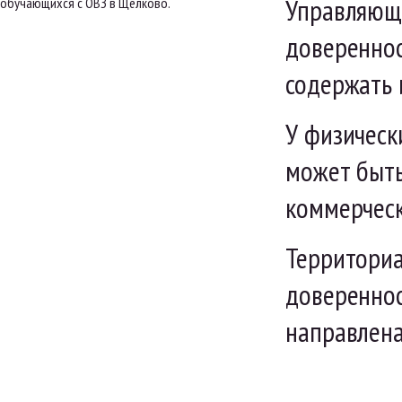
Управляющи
обучающихся с ОВЗ в Щёлково.
довереннос
содержать 
У физическ
может быть
коммерческ
Территориа
довереннос
направлена