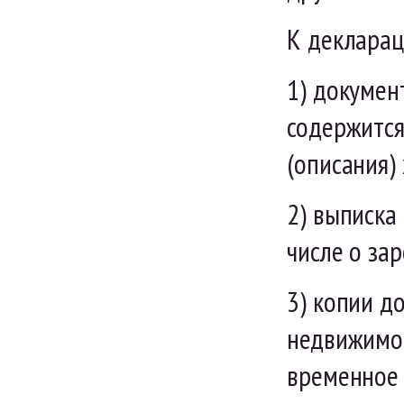
К деклара
1) докумен
содержится
(описания)
2) выписка
числе о за
3) копии д
недвижимос
временное 