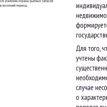
Об усилении охраны рыбных запасов
индивидуал
в весенний период.
недвижимос
формируетс
государств
Для того, 
учтены фак
существенн
необходимо
случае нес
о характер
порядке вн