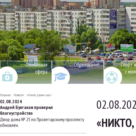
Социальная
Образование
Спорт и
сфера
с мо
Главная
Новости
«Никто, кроме нас»
02.08.20
02.08.2024
Андрей Булгаков проверил
благоустройство
«НИКТО,
Двор дома № 25 по Пролетарскому проспекту
обновлён.