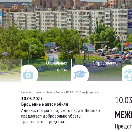
Социальная
Образование
сфера
Главная
Новости
Межрайонная ИФНС № 16 информирует
10.0
10.03.2025
Брошенные автомобили
Администрация городского округа Щёлково
МЕЖР
предлагает добровольно убрать
транспортные средства.
Предст