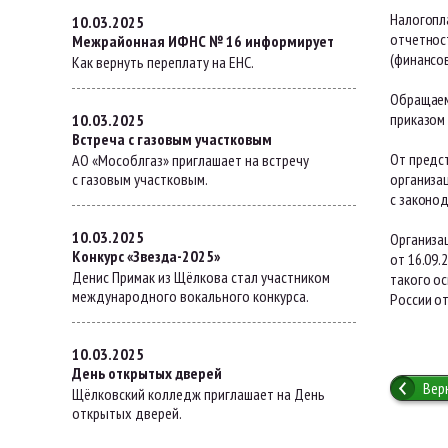
Налогопл
10.03.2025
отчетност
Межрайонная ИФНС № 16 информирует
(финансов
Как вернуть переплату на ЕНС.
Обращаем
приказом
10.03.2025
Встреча с газовым участковым
От предс
АО «Мособлгаз» приглашает на встречу
с газовым участковым.
организа
с законо
10.03.2025
Организа
Конкурс «Звезда-2025»
от 16.09
Денис Примак из Щёлкова стал участником
такого о
международного вокального конкурса.
России от
10.03.2025
День открытых дверей
Вер
Щёлковский колледж приглашает на День
открытых дверей.