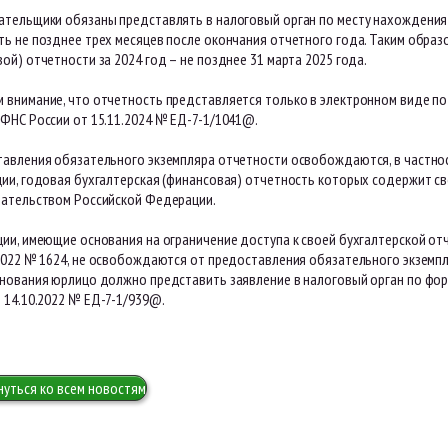
ательщики обязаны представлять в налоговый орган по месту нахождения
ь не позднее трех месяцев после окончания отчетного года. Таким образ
ой) отчетности за 2024 год – не позднее 31 марта 2025 года.
 внимание, что отчетность представляется только в электронном виде п
 ФНС России от 15.11.2024 № ЕД-7-1/1041@.
тавления обязательного экземпляра отчетности освобождаются, в частнос
ции, годовая бухгалтерская (финансовая) отчетность которых содержит св
дательством Российской Федерации.
ции, имеющие основания на ограничение доступа к своей бухгалтерской о
.2022 № 1624, не освобождаются от предоставления обязательного экземпл
снования юрлицо должно представить заявление в налоговый орган по фор
 14.10.2022 № ЕД-7-1/939@.
нуться ко всем новостям