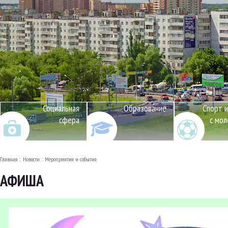
Социальная
Образование
Спорт и
сфера
с мо
Главная
Новости
Мероприятия и события
АФИША