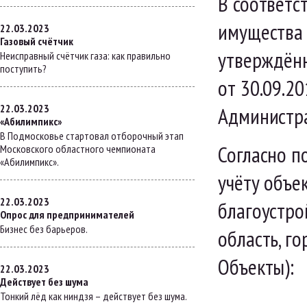
В соответс
имущества 
22.03.2023
Газовый счётчик
утверждён
Неисправный счётчик газа: как правильно
поступить?
от 30.09.2
22.03.2023
Администра
«Абилимпикс»
В Подмосковье стартовал отборочный этап
Согласно п
Московского областного чемпионата
«Абилимпикс».
учёту объе
22.03.2023
благоустро
Опрос для предпринимателей
Бизнес без барьеров.
область, го
Объекты):
22.03.2023
Действует без шума
Тонкий лёд как ниндзя – действует без шума.