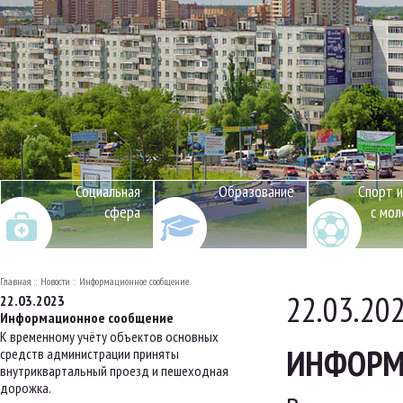
Социальная
Образование
Спорт и
сфера
с мо
Главная
Новости
Информационное сообщение
22.03.20
22.03.2023
Информационное сообщение
К временному учёту объектов основных
ИНФОРМ
средств администрации приняты
внутриквартальный проезд и пешеходная
дорожка.