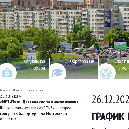
Социальная
Образование
Спорт и
сфера
с мо
Главная
Новости
График работы
26.12.20
26.12.2024
«МЕТИЗ» из Щёлкова снова в числе лучших
Щёлковская компания «МЕТИЗ» — лауреат
ГРАФИК
конкурса «Экспортер года Московской
области».