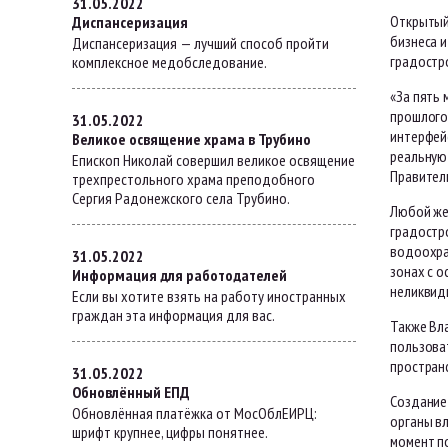
31.05.2022
Открытый
Диспансеризация
бизнеса 
Диспансеризация — лучший способ пройти
градостр
комплексное медобследование.
«За пять 
прошлого 
31.05.2022
интерфей
Великое освящение храма в Трубино
реальную 
Епископ Николай совершил великое освящение
Правител
трехпрестольного храма преподобного
Сергия Радонежского села Трубино.
Любой же
градостр
водоохра
31.05.2022
зонах с 
Информация для работодателей
неликвидн
Если вы хотите взять на работу иностранных
граждан эта информация для вас.
Также Вл
пользова
простран
31.05.2022
Обновлённый ЕПД
Создание
Обновлённая платёжка от МосОблЕИРЦ:
органы в
шрифт крупнее, цифры понятнее.
момент п