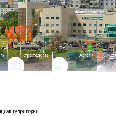
сть
Строительство
Экология
циал территории.