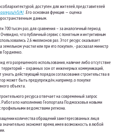
особлархитектурой, доступен для жителей, представителей
mosreg.ru/v3/#/
. Его основная функция — оценка
 пространственным данным.
ти 700 тысяч раз, для сравнения – за аналогичный период
. Очевидно, что публичный сервис с понятным и интуитивным
пользовались 2,6 миллионов раз. Этот ресурс оказывает
земельном участке или при его покупке», - рассказал министр
в Гордиенко.
ид его разрешенного использования, наличие либо отсутствие
я территорий – охранных зон от инженерных коммуникаций,
т узнать действующий порядок согласования строительства в
тор может быть предупреждён, например, о покупке
иного объекта.
троительного ресурса отвечает на современный запрос
и. Работа по наполнению Геопортала Подмосковья новыми
с профильными ведомствами региона.
кращении количества обращений заинтересованных лиц в
ла значительно экономят время, имея возможность в любой
ии.