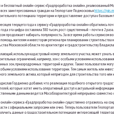
 и бесплатный онлайн-сервис «Градпроработка онлайн», реализованный М
и всех заинтересованных граждан на Геопортале Подмосковья
https://rgis.
оительного потенциала территории и предоставление доступа к базовым
месяцев текущего года к сервису «Градпроработка онлайн» обратились поч
года эта цифра составляла 380 тысяч, рост существенный – почти в 2 раза
сом продолжает набирать популярность. За все время работы сервисом вос
помощь жителям и инвесторам региона при планировании строительства на 
ьства Московской области по архитектуре и градостроительству Владисла
лающий, используя кадастровый номер земельного участка, может узнать в
оительных ограничений, например, зон с особыми условиями использовани
нных зон, приаэродромных территорий и других. Также пользователи могу
особыми условиями использования территории. Тем самым житель или инвес
ого земельного актива, который непригоден для строительства того или 
адислав Гордиенко добавил, что реализация подобного открытого градос
телей, которые хотят иметь оперативный доступ к актуальной информаци
ственными данными ведется Мособлархитектурой непрерывно совместно 
 онлайн-сервиса «Градпроработка онлайн» существенно отразилось на со
ласти с официальными запросами или очно. Теперь пользователи Геопорта
олучить данные о градостроительном потенциале интересующей территор