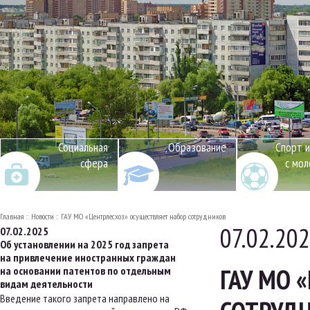
Социальная
Образование
Спорт и
сфера
с мо
Главная
Новости
ГАУ МО «Центрлесхоз» осуществляет набор сотрудников
07.02.20
07.02.2025
Об установлении на 2025 год запрета
на привлечение иностранных граждан
ГАУ МО 
на основании патентов по отдельным
видам деятельности
Введение такого запрета направлено на