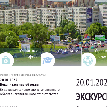
Социальная
Образование
Спорт и
сфера
с мо
Главная
Новости
Экскурсия на АО «ЭНА»
20.01.20
20.01.2025
Некапитальные объекты
Владельцам самовольно установленного
ЭКСКУРС
объекта некапитального строительства.