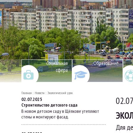
Социальная
Образование
сфера
Главная
Новости
Экологический урок
02.0
02.07.2025
Строительство детского сада
В новом детском саду в Щёлкове утепляют
ЭКОЛ
стены и монтируют фасад.
Для де