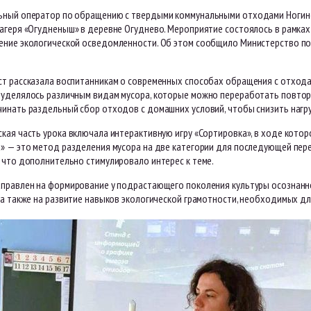
ьный оператор по обращению с твердыми коммунальными отходами Ногинск
агеря «Огудненыш» в деревне Огуднево. Мероприятие состоялось в рамках
ение экологической осведомленности. Об этом сообщило Министерство п
т рассказала воспитанникам о современных способах обращения с отходам
уделялось различным видам мусора, которые можно переработать повторно: 
чинать раздельный сбор отходов с домашних условий, чтобы снизить нагр
ская часть урока включала интерактивную игру «Сортировка», в ходе кото
а» — это метод разделения мусора на две категории для последующей пер
 что дополнительно стимулировало интерес к теме.
аправлен на формирование у подрастающего поколения культуры осознан
, а также на развитие навыков экологической грамотности, необходимых 