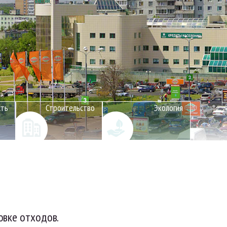
сть
Строительство
Экология
овке отходов.