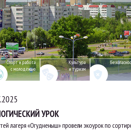
Спорт и работа
Культура
Безопасно
с молодёжью
и туризм
7.2025
ОГИЧЕСКИЙ УРОК
тей лагеря «Огудненыш» провели экоурок по сортир