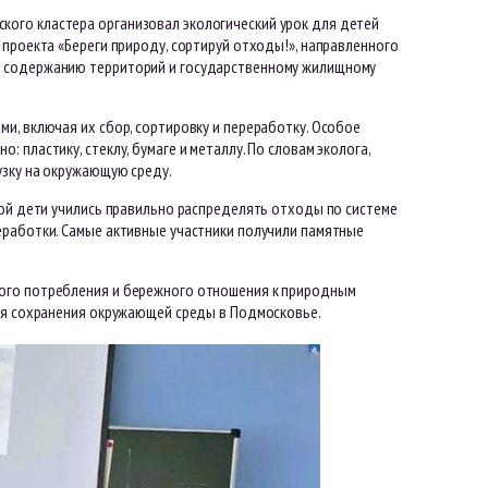
ого кластера организовал экологический урок для детей
 проекта «Береги природу, сортируй отходы!», направленного
о содержанию территорий и государственному жилищному
и, включая их сбор, сортировку и переработку. Особое
пластику, стеклу, бумаге и металлу. По словам эколога,
узку на окружающую среду.
рой дети учились правильно распределять отходы по системе
еработки. Самые активные участники получили памятные
ного потребления и бережного отношения к природным
для сохранения окружающей среды в Подмосковье.