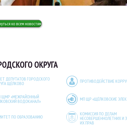
нуться ко всем новостям
РОДСКОГО ОКРУГА
ЕТ ДЕПУТАТОВ ГОРОДСКОГО
ПРОТИВОДЕЙСТВИЕ КОРР
РУГА ЩЁЛКОВО
П ЩМР «МЕЖРАЙОННЫЙ
МП ЩР «ЩЁЛКОВСКИЕ ЭЛЕ
ЛКОВСКИЙ ВОДОКАНАЛ»
КОМИССИЯ ПО ДЕЛАМ
МИТЕТ ПО ОБРАЗОВАНИЮ
НЕСОВЕРШЕННОЛЕТНИХ И 
ИХ ПРАВ