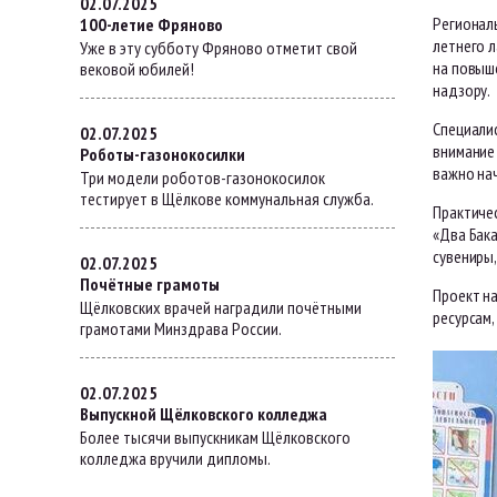
02.07.2025
Регионал
100-летие Фряново
летнего л
Уже в эту субботу Фряново отметит свой
на повыш
вековой юбилей!
надзору.
Специалис
02.07.2025
внимание 
Роботы-газонокосилки
важно на
Три модели роботов-газонокосилок
тестирует в Щёлкове коммунальная служба.
Практиче
«Два Бак
сувениры,
02.07.2025
Почётные грамоты
Проект н
Щёлковских врачей наградили почётными
ресурсам
грамотами Минздрава России.
02.07.2025
Выпускной Щёлковского колледжа
Более тысячи выпускникам Щёлковского
колледжа вручили дипломы.