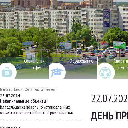
Социальная
Образование
Спорт и
сфера
с мо
Главная
Новости
День предпринимателя
22.07.20
22.07.2024
Некапитальные объекты
Владельцам самовольно установленных
ДЕНЬ П
объектов некапитального строительства.