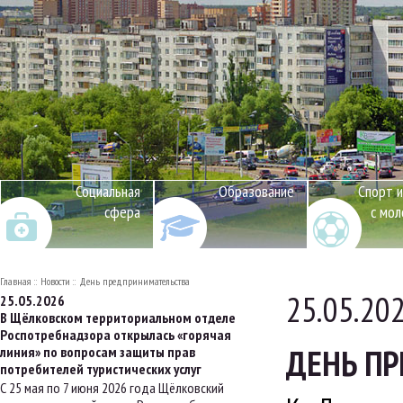
Социальная
Образование
Спорт и
сфера
с мо
Главная
Новости
День предпринимательства
25.05.20
25.05.2026
В Щёлковском территориальном отделе
Роспотребнадзора открылась «горячая
ДЕНЬ П
линия» по вопросам защиты прав
потребителей туристических услуг
С 25 мая по 7 июня 2026 года Щёлковский