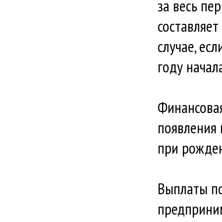
за весь пе
составляет
случае, ес
году начал
Финансова
появления 
при рожден
Выплаты по
предприним