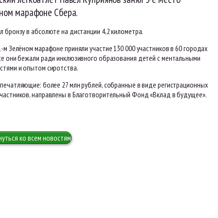
ёном марафоне Сбера.
л бронзу в абсолюте на дистанции 4,2 километра.
1-м Зелёном марафоне приняли участие 130 000 участников в 60 городах
Все они бежали ради инклюзивного образования детей с ментальными
стями и опытом сиротства.
впечатляющие: более 27 млн рублей, собранные в виде регистрационных
участников, направлены в Благотворительный Фонд «Вклад в будущее».
нуться ко всем новостям