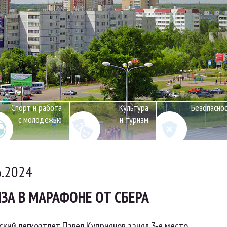
Спорт и работа
Культура
Безопасно
с молодёжью
и туризм
6.2024
ЗА В МАРАФОНЕ ОТ СБЕРА
кий легкоатлет Павел Куприянов занял 3-е место