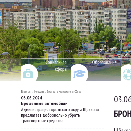
Социальная
Образование
сфера
Главная
Новости
Бронза в марафоне от Сбера
03.0
03.06.2024
Брошенные автомобили
Администрация городского округа Щёлково
БРОН
предлагает добровольно убрать
транспортные средства.
Щёлковс