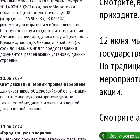
Смотрите, 
земельном участке с кадастровым номером
50:14:0050609:72 по адресу: Московская
приходите.
область, г. Щёлково, ул. Дачная, уч. 48
(координаты 55.908683, 38.075307)
рекомендуем обратиться в Управление по
благоустройству и содержанию территории
Администрации городского округа Щёлково (г.
12 июня мы
Щёлково, площадь Ленина, д. 2, каб. 208), в
срок до 14.06.2024г для предоставления
государств
документов, разрешающих установку данных
строений.
По традици
мероприяти
10.06.2024
Слёт движения Первых прошёл в Гребневе
акции.
Для участников общероссийской организации
опытные инструкторы провели урок по
тактической медицине и оказанию первой
доврачебной помощи.
Смотрите а
10.06.2024
«Город танцует в парках»
Вернуться ко в
В Щёлково пройдёт танцевальный фестиваль.