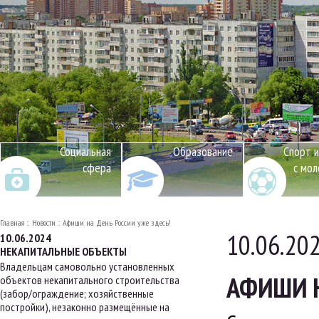
Социальная
Образование
Спорт и
сфера
с мо
Главная
Новости
Афиши на День России уже здесь!
10.06.20
10.06.2024
НЕКАПИТАЛЬНЫЕ ОБЪЕКТЫ
Владельцам самовольно установленных
АФИШИ Н
объектов некапитального строительства
(забор/ограждение; хозяйственные
постройки), незаконно размещённые на